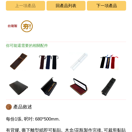
上一項產品
回產品列表
下一項產品
你可能還需要的相關配件
產品敘述
每份1張, 呎吋: 680*500mm.
有背膠, 撕下離型紙即可黏貼. 木盒/花瓶製作完後, 可裁剪黏貼