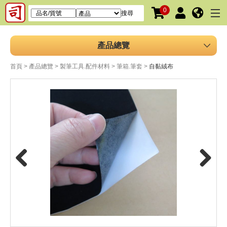
0
搜尋
產品總覽
首頁
產品總覽
製筆工具.配件材料
筆箱.筆套
自黏絨布
Previous
Next