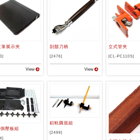
支筆展示夾
刮鬍刀柄
立式管夾
3]
[2476]
[CL-PC110S]
View
View
鋁軌圓規組
重側壓板組
[2499]
4]