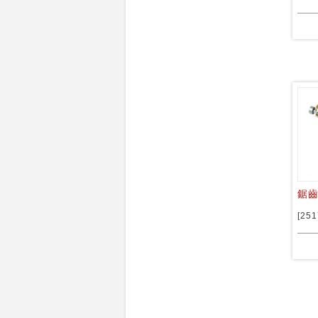
鋸齒
[251