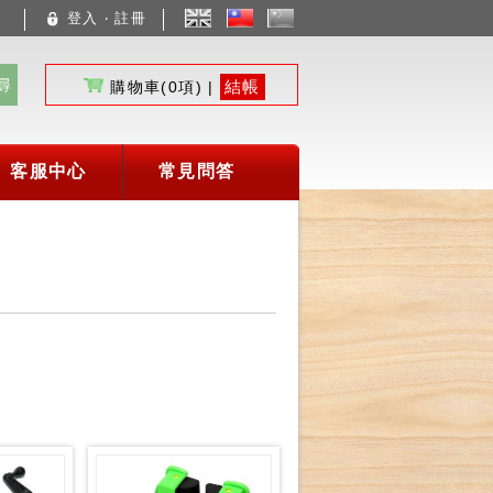
登入 ‧ 註冊
文
體
尋
結帳
購物車(
0
項) |
客服中心
常見問答