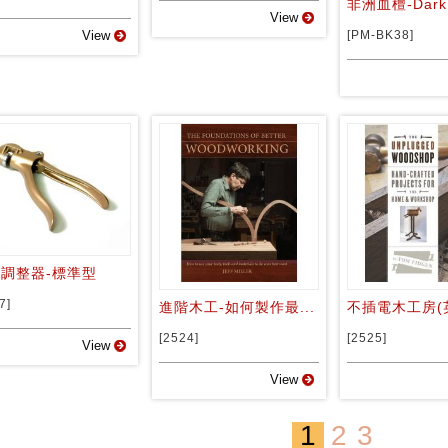
非洲血檀-Dark 
View
View
[PM-BK38]
調整器-標準型
7]
進階木工-如何製作最...
不插電木工房(
[2524]
[2525]
View
View
1
2
3