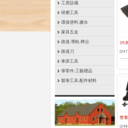
工房設備
研磨工具
環保塗料.膠水
家具五金
路達.導軌.榫台
26
路達刀
[247
車床工具
筆零件.工藝禮品
製筆工具.配件材料
雙
[248