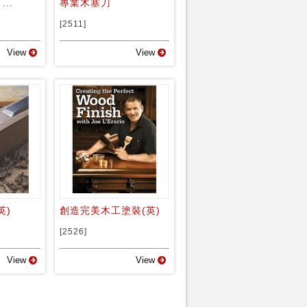
...
專業木塞刀
[2511]
View
View
英)
創造完美木工塗裝(英)
[2526]
View
View