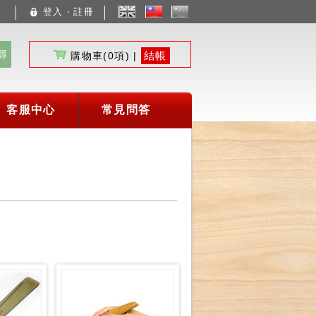
登入 ‧ 註冊
文
體
尋
結帳
購物車(
0
項) |
客服中心
常見問答