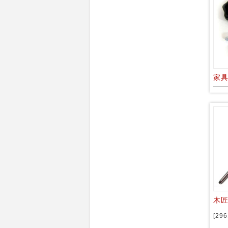
家
木匠
[296