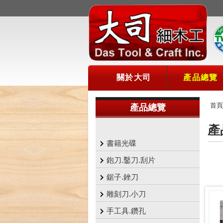
關於大司
產品總覽
首頁
產品總覽
產
書籍光碟
鉋刀.鑿刀.刮片
鋸子.銼刀
雕刻刀.小刀
手工具.鑽孔