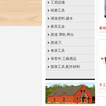
工房設備
研磨工具
環保塗料.膠水
家具五金
書
路達.導軌.榫台
路達刀
車床工具
筆零件.工藝禮品
製筆工具.配件材料
手工