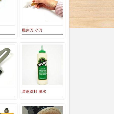
雕刻刀.小刀
環保塗料.膠水