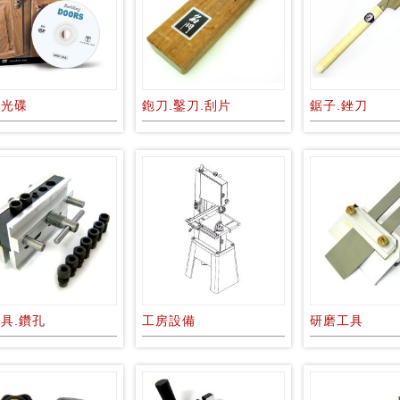
籍光碟
鉋刀.鑿刀.刮片
鋸子.銼刀
具.鑽孔
工房設備
研磨工具