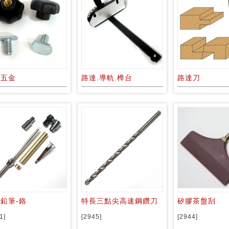
具五金
路達.導軌.榫台
路達刀
鉛筆-鉻
特長三點尖高速鋼鑽刀
矽膠茶盤刮
1]
[2945]
[2944]