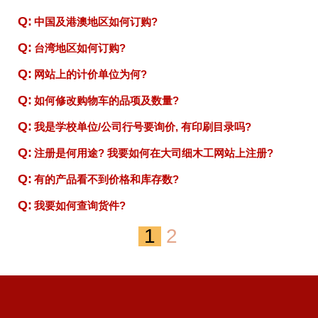
国际订购
木笔制作说明书
木工支援
Q:
中国及港澳地区如何订购?
推荐产品
机械设备说明书
工房设置
Q:
台湾地区如何订购?
客服中心
常用文件
Q:
网站上的计价单位为何?
尺吋说明
網路銀行
常见问答
Q:
如何修改购物车的品项及数量?
常见单位换算
訂單查詢
订购方式
Q:
我是学校单位/公司行号要询价, 有印刷目录吗?
木工人才
服務條款
付款与运费
Q:
注册是何用途? 我要如何在大司细木工网站上注册?
隱私權條款
电脑程式
Q:
有的产品看不到价格和库存数?
木工技巧
Q:
我要如何查询货件?
1
2