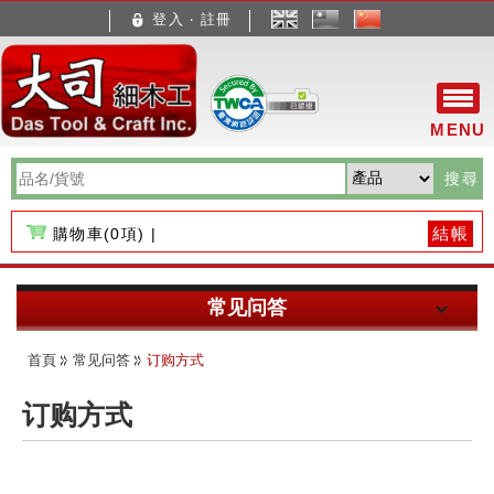
登入 ‧ 註冊
文
體
MENU
搜尋
結帳
購物車(
0
項) |
关于大司
常见问答
About Us
订购方式
产品总览
首頁
常见问答
订购方式
品牌介绍
付款与运费
新品入库
如何购买
订购方式
电脑程式
最新消息
最新产品
台湾订购
木工技巧
档案下载
联络我们
热门产品